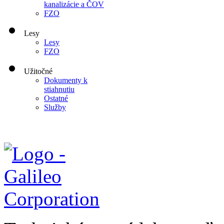
kanalizácie a ČOV
FZO
Lesy
Lesy
FZO
Užitočné
Dokumenty k
stiahnutiu
Ostatné
Služby