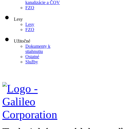
kanalizácie a ČOV
FZO
Lesy
Lesy
FZO
Užitočné
Dokumenty k
stiahnutiu
Ostatné
Služby