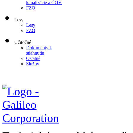
kanalizácie a ČOV
FZO
Lesy
Lesy
FZO
Užitočné
Dokumenty k
stiahnutiu
Ostatné
Služby