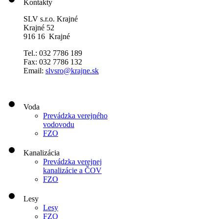
Kontakty
SLV s.r.o. Krajné
Krajné 52
916 16 Krajné
Tel.: 032 7786 189
Fax: 032 7786 132
Email:
slvsro@krajne.sk
Voda
Prevádzka verejného
vodovodu
FZO
Kanalizácia
Prevádzka verejnej
kanalizácie a ČOV
FZO
Lesy
Lesy
FZO