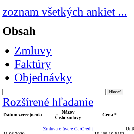
zoznam všetkých ankiet ...
Obsah
Zmluvy
Faktúry
Objednávky
Rozšírené hľadanie
Názov
Dátum zverejnenia
Cena *
Číslo zmluvy
Zmluva o úvere CarCredit
UniC
11.06.2020
15 488,10 EUR