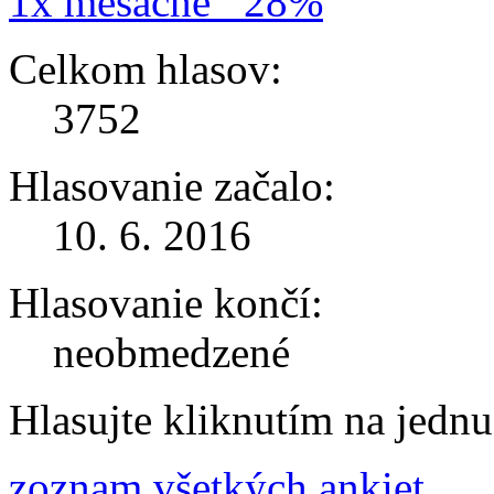
1x mesačne
28%
Celkom hlasov:
3752
Hlasovanie začalo:
10. 6. 2016
Hlasovanie končí:
neobmedzené
Hlasujte kliknutím na jedn
zoznam všetkých ankiet ...