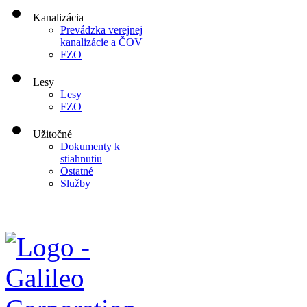
Kanalizácia
Prevádzka verejnej
kanalizácie a ČOV
FZO
Lesy
Lesy
FZO
Užitočné
Dokumenty k
stiahnutiu
Ostatné
Služby