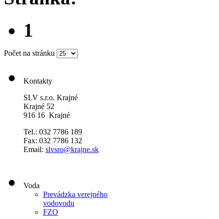
1
Počet na stránku
Kontakty
SLV s.r.o. Krajné
Krajné 52
916 16 Krajné
Tel.: 032 7786 189
Fax: 032 7786 132
Email:
slvsro@krajne.sk
Voda
Prevádzka verejného
vodovodu
FZO