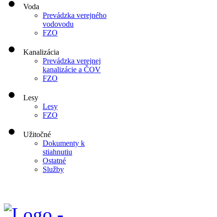
Voda
Prevádzka verejného
vodovodu
FZO
Kanalizácia
Prevádzka verejnej
kanalizácie a ČOV
FZO
Lesy
Lesy
FZO
Užitočné
Dokumenty k
stiahnutiu
Ostatné
Služby