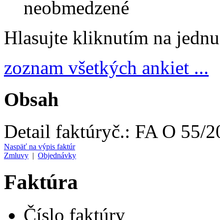
neobmedzené
Hlasujte kliknutím na jedn
zoznam všetkých ankiet ...
Obsah
Detail faktúry
č.:
FA O 55/2
Naspäť na výpis faktúr
Zmluvy
|
Objednávky
Faktúra
Číslo faktúry