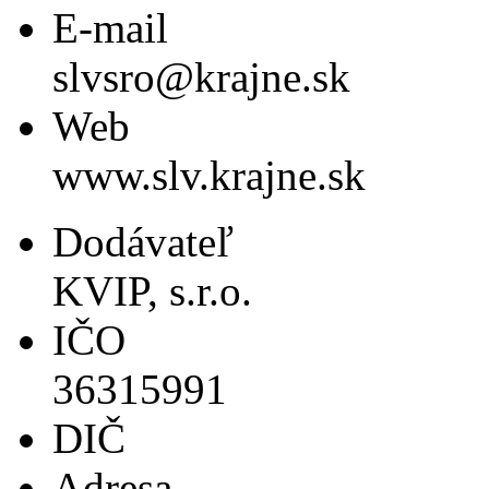
E-mail
slvsro@krajne.sk
Web
www.slv.krajne.sk
Dodávateľ
KVIP, s.r.o.
IČO
36315991
DIČ
Adresa