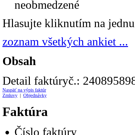
neobmedzené
Hlasujte kliknutím na jedn
zoznam všetkých ankiet ...
Obsah
Detail faktúry
č.:
24089589
Naspäť na výpis faktúr
Zmluvy
|
Objednávky
Faktúra
Číslo faktúry