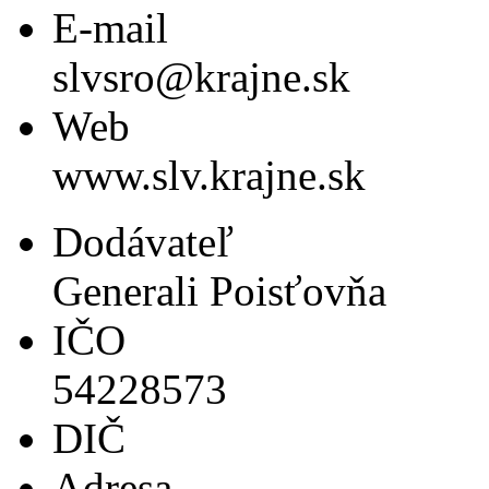
E-mail
slvsro@krajne.sk
Web
www.slv.krajne.sk
Dodávateľ
Generali Poisťovňa
IČO
54228573
DIČ
Adresa