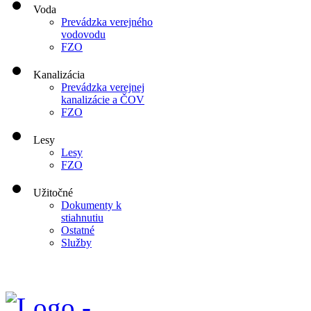
Voda
Prevádzka verejného
vodovodu
FZO
Kanalizácia
Prevádzka verejnej
kanalizácie a ČOV
FZO
Lesy
Lesy
FZO
Užitočné
Dokumenty k
stiahnutiu
Ostatné
Služby